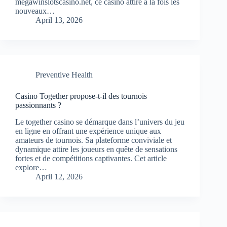
megawinslotscasino.net, ce casino attire à la fois les
nouveaux…
April 13, 2026
Preventive Health
Casino Together propose-t-il des tournois
passionnants ?
Le together casino se démarque dans l’univers du jeu
en ligne en offrant une expérience unique aux
amateurs de tournois. Sa plateforme conviviale et
dynamique attire les joueurs en quête de sensations
fortes et de compétitions captivantes. Cet article
explore…
April 12, 2026