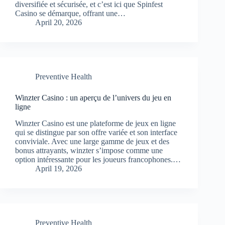
diversifiée et sécurisée, et c’est ici que Spinfest
Casino se démarque, offrant une…
April 20, 2026
Preventive Health
Winzter Casino : un aperçu de l’univers du jeu en
ligne
Winzter Casino est une plateforme de jeux en ligne
qui se distingue par son offre variée et son interface
conviviale. Avec une large gamme de jeux et des
bonus attrayants, winzter s’impose comme une
option intéressante pour les joueurs francophones.…
April 19, 2026
Preventive Health