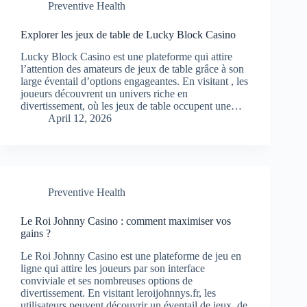
Preventive Health
Explorer les jeux de table de Lucky Block Casino
Lucky Block Casino est une plateforme qui attire
l’attention des amateurs de jeux de table grâce à son
large éventail d’options engageantes. En visitant , les
joueurs découvrent un univers riche en
divertissement, où les jeux de table occupent une…
April 12, 2026
Preventive Health
Le Roi Johnny Casino : comment maximiser vos
gains ?
Le Roi Johnny Casino est une plateforme de jeu en
ligne qui attire les joueurs par son interface
conviviale et ses nombreuses options de
divertissement. En visitant leroijohnnys.fr, les
utilisateurs peuvent découvrir un éventail de jeux, de