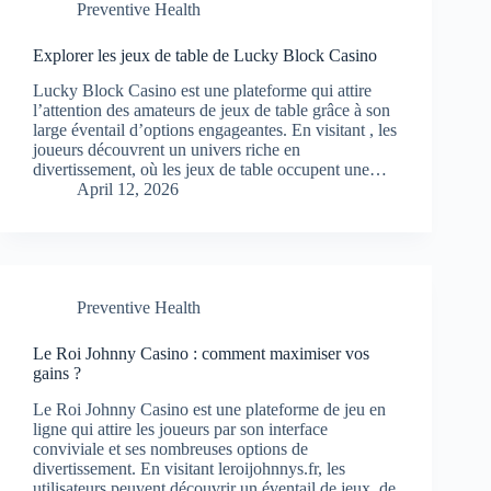
Preventive Health
Explorer les jeux de table de Lucky Block Casino
Lucky Block Casino est une plateforme qui attire
l’attention des amateurs de jeux de table grâce à son
large éventail d’options engageantes. En visitant , les
joueurs découvrent un univers riche en
divertissement, où les jeux de table occupent une…
April 12, 2026
Preventive Health
Le Roi Johnny Casino : comment maximiser vos
gains ?
Le Roi Johnny Casino est une plateforme de jeu en
ligne qui attire les joueurs par son interface
conviviale et ses nombreuses options de
divertissement. En visitant leroijohnnys.fr, les
utilisateurs peuvent découvrir un éventail de jeux, de