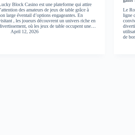
gains 
Lucky Block Casino est une plateforme qui attire
l’attention des amateurs de jeux de table grâce à
Le Roi
son large éventail d’options engageantes. En
ligne 
visitant , les joueurs découvrent un univers riche en
conviv
divertissement, où les jeux de table occupent une…
divert
April 12, 2026
utilis
de bon