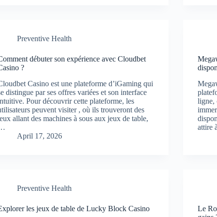
Preventive Health
Comment débuter son expérience avec Cloudbet
Megawi
Casino ?
dispon
Cloudbet Casino est une plateforme d’iGaming qui
Megaw
se distingue par ses offres variées et son interface
platef
intuitive. Pour découvrir cette plateforme, les
ligne,
utilisateurs peuvent visiter , où ils trouveront des
immers
jeux allant des machines à sous aux jeux de table,
dispon
…
attire
April 17, 2026
Preventive Health
Explorer les jeux de table de Lucky Block Casino
Le Ro