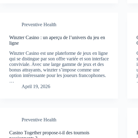
Preventive Health
Winzter Casino : un aperçu de l’univers du jeu en
ligne
Winzter Casino est une plateforme de jeux en ligne
qui se distingue par son offre variée et son interface
conviviale. Avec une large gamme de jeux et des
bonus attrayants, winzter s’impose comme une
option intéressante pour les joueurs francophones.
…
April 19, 2026
Preventive Health
Casino Together propose-t-il des tournois