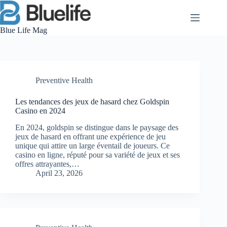
Skip
to
content
Blue Life Mag
Preventive Health
Les tendances des jeux de hasard chez Goldspin
Casino en 2024
En 2024, goldspin se distingue dans le paysage des
jeux de hasard en offrant une expérience de jeu
unique qui attire un large éventail de joueurs. Ce
casino en ligne, réputé pour sa variété de jeux et ses
offres attrayantes,…
April 23, 2026