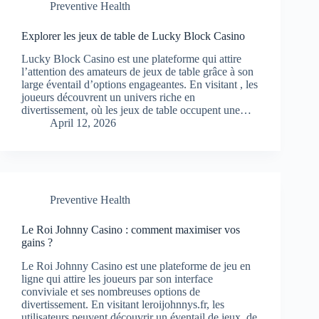
Preventive Health
Explorer les jeux de table de Lucky Block Casino
Lucky Block Casino est une plateforme qui attire
l’attention des amateurs de jeux de table grâce à son
large éventail d’options engageantes. En visitant , les
joueurs découvrent un univers riche en
divertissement, où les jeux de table occupent une…
April 12, 2026
Preventive Health
Le Roi Johnny Casino : comment maximiser vos
gains ?
Le Roi Johnny Casino est une plateforme de jeu en
ligne qui attire les joueurs par son interface
conviviale et ses nombreuses options de
divertissement. En visitant leroijohnnys.fr, les
utilisateurs peuvent découvrir un éventail de jeux, de