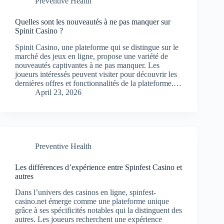
Preventive Health
Quelles sont les nouveautés à ne pas manquer sur
Spinit Casino ?
Spinit Casino, une plateforme qui se distingue sur le
marché des jeux en ligne, propose une variété de
nouveautés captivantes à ne pas manquer. Les
joueurs intéressés peuvent visiter pour découvrir les
dernières offres et fonctionnalités de la plateforme.…
April 23, 2026
Preventive Health
Les différences d’expérience entre Spinfest Casino et
autres
Dans l’univers des casinos en ligne, spinfest-
casino.net émerge comme une plateforme unique
grâce à ses spécificités notables qui la distinguent des
autres. Les joueurs recherchent une expérience