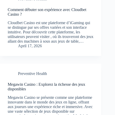
Comment débuter son expérience avec Cloudbet
Casino ?
Cloudbet Casino est une plateforme d’iGaming qui
se distingue par ses offres variées et son interface
intuitive. Pour découvrir cette plateforme, les
utilisateurs peuvent visiter , où ils trouveront des jeux
allant des machines à sous aux jeux de table,…
April 17, 2026
Preventive Health
Megawin Casino : Explorez la richesse des jeux
disponibles
Megawin Casino se présente comme une plateforme
innovante dans le monde des jeux en ligne, offrant
aux joueurs une expérience riche et immersive. Avec
une vaste sélection de jeux disponible sur