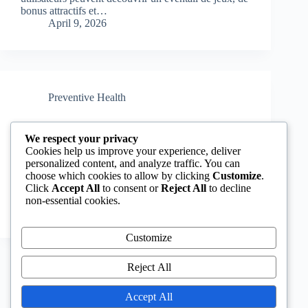
bonus attractifs et…
April 9, 2026
Preventive Health
Un guide des jeux de cartes à Frumzi Casino
We respect your privacy
Frumzi Casino se démarque sur le marché des jeux
Cookies help us improve your experience, deliver
en ligne grâce à une expérience utilisateur optimale
personalized content, and analyze traffic. You can
et une large gamme de jeux de cartes. Ce guide
choose which cookies to allow by clicking
Customize
.
explore les différentes options disponibles pour les
Click
Accept All
to consent or
Reject All
to decline
amateurs de cartes, tout en soulignant…
non-essential cookies.
April 8, 2026
Customize
Reject All
NEXT
Accept All