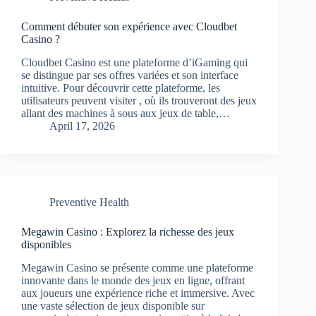
Comment débuter son expérience avec Cloudbet
Casino ?
Cloudbet Casino est une plateforme d’iGaming qui
se distingue par ses offres variées et son interface
intuitive. Pour découvrir cette plateforme, les
utilisateurs peuvent visiter , où ils trouveront des jeux
allant des machines à sous aux jeux de table,…
April 17, 2026
Preventive Health
Megawin Casino : Explorez la richesse des jeux
disponibles
Megawin Casino se présente comme une plateforme
innovante dans le monde des jeux en ligne, offrant
aux joueurs une expérience riche et immersive. Avec
une vaste sélection de jeux disponible sur