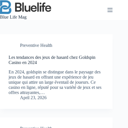
Skip
to
content
Blue Life Mag
Preventive Health
Les tendances des jeux de hasard chez Goldspin
Casino en 2024
En 2024, goldspin se distingue dans le paysage des
jeux de hasard en offrant une expérience de jeu
unique qui attire un large éventail de joueurs. Ce
casino en ligne, réputé pour sa variété de jeux et ses
offres attrayantes,…
April 23, 2026