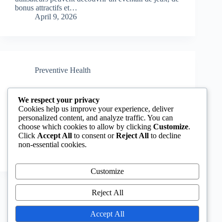
bonus attractifs et…
April 9, 2026
Preventive Health
Un guide des jeux de cartes à Frumzi Casino
We respect your privacy
Frumzi Casino se démarque sur le marché des jeux
Cookies help us improve your experience, deliver
en ligne grâce à une expérience utilisateur optimale
personalized content, and analyze traffic. You can
et une large gamme de jeux de cartes. Ce guide
choose which cookies to allow by clicking
Customize
.
explore les différentes options disponibles pour les
Click
Accept All
to consent or
Reject All
to decline
amateurs de cartes, tout en soulignant…
non-essential cookies.
April 8, 2026
Customize
Reject All
NEXT
Accept All