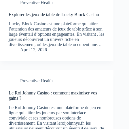
Preventive Health
Explorer les jeux de table de Lucky Block Casino
Lucky Block Casino est une plateforme qui attire
l’attention des amateurs de jeux de table grâce à son
large éventail d’options engageantes. En visitant , les
joueurs découvrent un univers riche en
divertissement, où les jeux de table occupent une…
April 12, 2026
Preventive Health
Le Roi Johnny Casino : comment maximiser vos
gains ?
Le Roi Johnny Casino est une plateforme de jeu en
ligne qui attire les joueurs par son interface
conviviale et ses nombreuses options de
divertissement. En visitant leroijohnnys.fr, les
utilisateurs peuvent découvrir un éventail de jeux, de